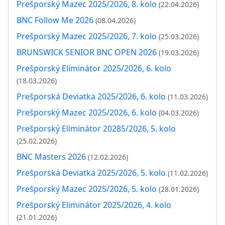
Prešporský Mazec 2025/2026, 8. kolo
(22.04.2026)
BNC Follow Me 2026
(08.04.2026)
Prešporský Mazec 2025/2026, 7. kolo
(25.03.2026)
BRUNSWICK SENIOR BNC OPEN 2026
(19.03.2026)
Prešporský Eliminátor 2025/2026, 6. kolo
(18.03.2026)
Prešporská Deviatka 2025/2026, 6. kolo
(11.03.2026)
Prešporský Mazec 2025/2026, 6. kolo
(04.03.2026)
Prešporský Eliminátor 20285/2026, 5. kolo
(25.02.2026)
BNC Masters 2026
(12.02.2026)
Prešporská Deviatka 2025/2026, 5. kolo
(11.02.2026)
Prešporský Mazec 2025/2026, 5. kolo
(28.01.2026)
Prešporský Eliminátor 2025/2026, 4. kolo
(21.01.2026)