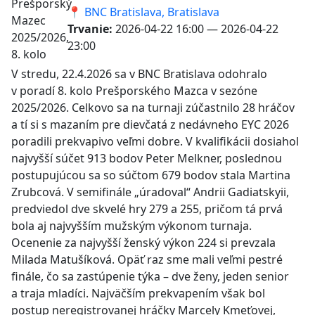
📍 BNC Bratislava, Bratislava
Trvanie:
2026-04-22 16:00 — 2026-04-22
23:00
V stredu, 22.4.2026 sa v BNC Bratislava odohralo
v poradí 8. kolo Prešporského Mazca v sezóne
2025/2026. Celkovo sa na turnaji zúčastnilo 28 hráčov
a tí si s mazaním pre dievčatá z nedávneho EYC 2026
poradili prekvapivo veľmi dobre. V kvalifikácii dosiahol
najvyšší súčet 913 bodov Peter Melkner, poslednou
postupujúcou sa so súčtom 679 bodov stala Martina
Zrubcová. V semifinále „úradoval“ Andrii Gadiatskyii,
predviedol dve skvelé hry 279 a 255, pričom tá prvá
bola aj najvyšším mužským výkonom turnaja.
Ocenenie za najvyšší ženský výkon 224 si prevzala
Milada Matušíková. Opäť raz sme mali veľmi pestré
finále, čo sa zastúpenie týka – dve ženy, jeden senior
a traja mladíci. Najväčším prekvapením však bol
postup neregistrovanej hráčky Marcely Kmeťovej,