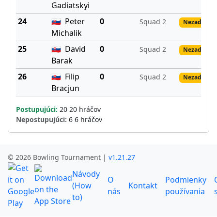
Gadiatskyi
24
🇸🇰
Peter
0
Squad 2
Nezadané v
Michalik
25
🇸🇰
David
0
Squad 2
Nezadané v
Barak
26
🇸🇰
Filip
0
Squad 2
Nezadané v
Bracjun
Postupujúci:
20 20 hráčov
Nepostupujúci:
6 6 hráčov
© 2026 Bowling Tournament |
v1.21.27
Návody
O
Podmienky
(How
Kontakt
nás
používania
to)