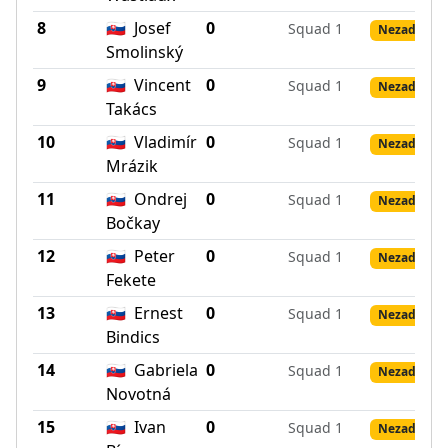
8
🇸🇰
Josef
0
Squad 1
Nezadané v
Smolinský
9
🇸🇰
Vincent
0
Squad 1
Nezadané v
Takács
10
🇸🇰
Vladimír
0
Squad 1
Nezadané v
Mrázik
11
🇸🇰
Ondrej
0
Squad 1
Nezadané v
Bočkay
12
🇸🇰
Peter
0
Squad 1
Nezadané v
Fekete
13
🇸🇰
Ernest
0
Squad 1
Nezadané v
Bindics
14
🇸🇰
Gabriela
0
Squad 1
Nezadané v
Novotná
15
🇸🇰
Ivan
0
Squad 1
Nezadané v