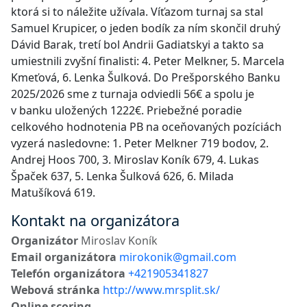
ktorá si to náležite užívala. Víťazom turnaj sa stal
Samuel Krupicer, o jeden bodík za ním skončil druhý
Dávid Barak, tretí bol Andrii Gadiatskyi a takto sa
umiestnili zvyšní finalisti: 4. Peter Melkner, 5. Marcela
Kmeťová, 6. Lenka Šulková. Do Prešporského Banku
2025/2026 sme z turnaja odviedli 56€ a spolu je
v banku uložených 1222€. Priebežné poradie
celkového hodnotenia PB na oceňovaných pozíciách
vyzerá nasledovne: 1. Peter Melkner 719 bodov, 2.
Andrej Hoos 700, 3. Miroslav Koník 679, 4. Lukas
Špaček 637, 5. Lenka Šulková 626, 6. Milada
Matušíková 619.
Kontakt na organizátora
Organizátor
Miroslav Koník
Email organizátora
mirokonik@gmail.com
Telefón organizátora
+421905341827
Webová stránka
http://www.mrsplit.sk/
Online scoring