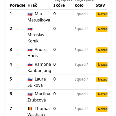
Poradie
Hráč
skóre
kolo
Stav
1
🇸🇰
Mia
0
Squad 1
Nezadané v
Matusikova
2
🇸🇰
0
Squad 1
Nezadané v
Miroslav
Koník
3
🇸🇰
Andrej
0
Squad 1
Nezadané v
Hoos
4
🇸🇰
Ramona
0
Squad 1
Nezadané v
Kanbanjong
5
🇸🇰
Laura
0
Squad 1
Nezadané v
Šulková
6
🇸🇰
Martina
0
Squad 1
Nezadané v
Zrubcová
7
🇧🇪
Thomas
0
Squad 1
Nezadané v
Wastiaux