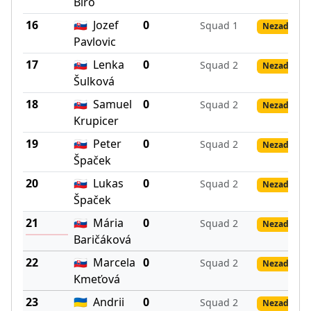
Bíro
16
🇸🇰
Jozef
0
Squad 1
Nezadané v
Pavlovic
17
🇸🇰
Lenka
0
Squad 2
Nezadané v
Šulková
18
🇸🇰
Samuel
0
Squad 2
Nezadané v
Krupicer
19
🇸🇰
Peter
0
Squad 2
Nezadané v
Špaček
20
🇸🇰
Lukas
0
Squad 2
Nezadané v
Špaček
21
🇸🇰
Mária
0
Squad 2
Nezadané v
Baričáková
22
🇸🇰
Marcela
0
Squad 2
Nezadané v
Kmeťová
23
🇺🇦
Andrii
0
Squad 2
Nezadané v