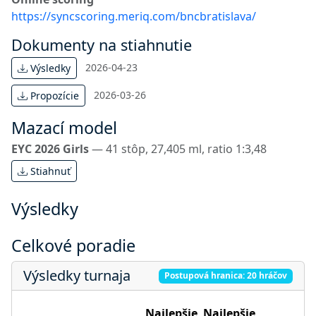
https://syncscoring.meriq.com/bncbratislava/
Dokumenty na stiahnutie
2026-04-23
Výsledky
2026-03-26
Propozície
Mazací model
EYC 2026 Girls
— 41 stôp, 27,405 ml, ratio 1:3,48
Stiahnuť
Výsledky
Celkové poradie
Výsledky turnaja
Postupová hranica: 20 hráčov
Najlepšie
Najlepšie