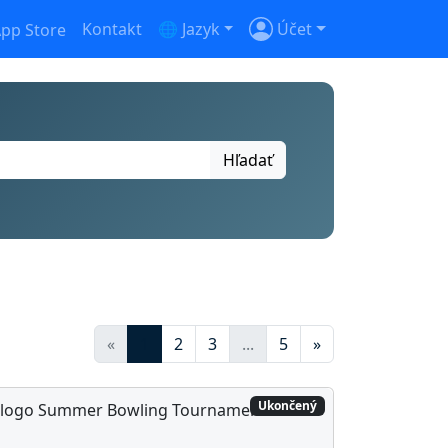
Kontakt
🌐 Jazyk
Účet
Hľadať
«
1
2
3
...
5
»
Ukončený