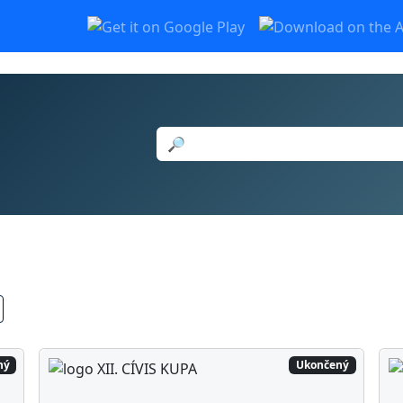
🔎
ný
Ukončený