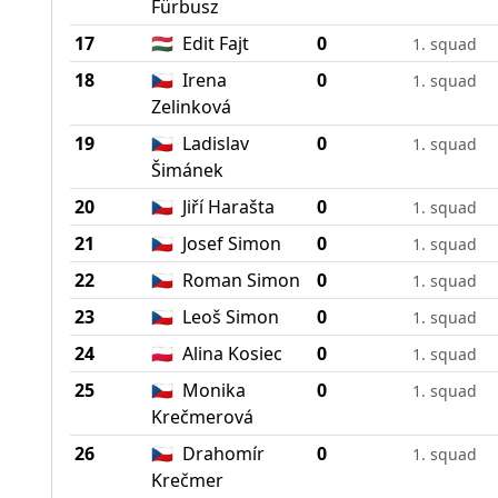
Fürbusz
17
🇭🇺
Edit Fajt
0
1. squad
18
🇨🇿
Irena
0
1. squad
Zelinková
19
🇨🇿
Ladislav
0
1. squad
Šimánek
20
🇨🇿
Jiří Harašta
0
1. squad
21
🇨🇿
Josef Simon
0
1. squad
22
🇨🇿
Roman Simon
0
1. squad
23
🇨🇿
Leoš Simon
0
1. squad
24
🇵🇱
Alina Kosiec
0
1. squad
25
🇨🇿
Monika
0
1. squad
Krečmerová
26
🇨🇿
Drahomír
0
1. squad
Krečmer