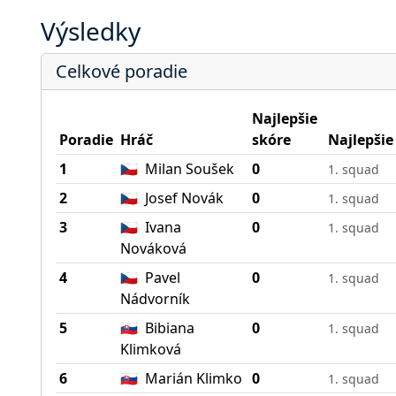
Výsledky
Celkové poradie
Najlepšie
Poradie
Hráč
skóre
Najlepšie
1
🇨🇿
Milan Soušek
0
1. squad
2
🇨🇿
Josef Novák
0
1. squad
3
🇨🇿
Ivana
0
1. squad
Nováková
4
🇨🇿
Pavel
0
1. squad
Nádvorník
5
🇸🇰
Bibiana
0
1. squad
Klimková
6
🇸🇰
Marián Klimko
0
1. squad