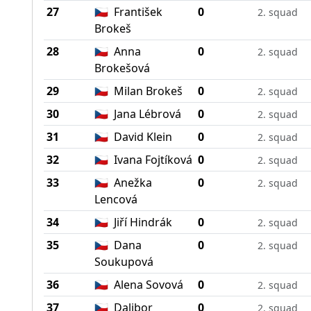
27
🇨🇿
František
0
2. squad
Brokeš
28
🇨🇿
Anna
0
2. squad
Brokešová
29
🇨🇿
Milan Brokeš
0
2. squad
30
🇨🇿
Jana Lébrová
0
2. squad
31
🇨🇿
David Klein
0
2. squad
32
🇨🇿
Ivana Fojtíková
0
2. squad
33
🇨🇿
Anežka
0
2. squad
Lencová
34
🇨🇿
Jiří Hindrák
0
2. squad
35
🇨🇿
Dana
0
2. squad
Soukupová
36
🇨🇿
Alena Sovová
0
2. squad
37
🇨🇿
Dalibor
0
2. squad