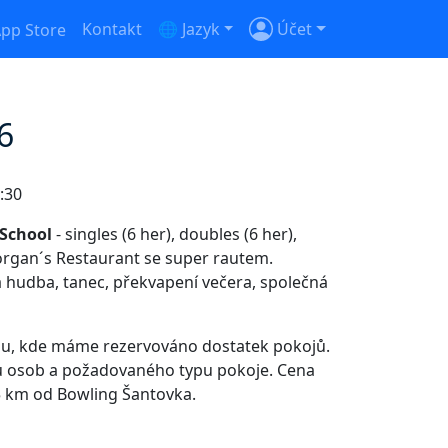
Kontakt
🌐 Jazyk
Účet
6
:30
 School
- singles (6 her), doubles (6 her),
Morgan´s Restaurant se super rautem.
á hudba, tanec, překvapení večera, společná
elu, kde máme rezervováno dostatek pokojů.
u osob a požadovaného typu pokoje. Cena
 5 km od Bowling Šantovka.