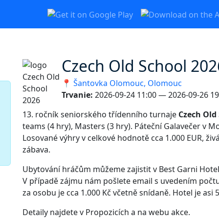
Czech Old School 202
📍 Šantovka Olomouc, Olomouc
Trvanie:
2026-09-24 11:00 — 2026-09-26 19
13. ročník seniorského třídenního turnaje
Czech Old
teams (4 hry), Masters (3 hry). Páteční Galavečer v 
Losované výhry v celkové hodnotě cca 1.000 EUR, živ
zábava.
Ubytování hráčům můžeme zajistit v Best Garni Hot
V případě zájmu nám pošlete email s uvedením počt
za osobu je cca 1.000 Kč včetně snídaně. Hotel je asi
Detaily najdete v Propozicích a na webu akce.