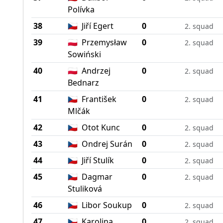
Polívka
38
🇨🇿
Jiří Egert
0
2. squad
39
🇵🇱
Przemysław
0
2. squad
Sowiński
40
🇵🇱
Andrzej
0
2. squad
Bednarz
41
🇨🇿
František
0
2. squad
Mlčák
42
🇨🇿
Otot Kunc
0
2. squad
43
🇨🇿
Ondrej Surán
0
2. squad
44
🇨🇿
Jiří Stulík
0
2. squad
45
🇨🇿
Dagmar
0
2. squad
Stuliková
46
🇨🇿
Libor Soukup
0
2. squad
47
🇨🇿
Karolina
0
2. squad