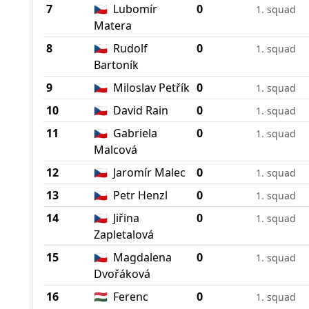
7
🇨🇿
Lubomír
0
1. squad
Matera
8
🇨🇿
Rudolf
0
1. squad
Bartoník
9
🇨🇿
Miloslav Petřík
0
1. squad
10
🇨🇿
David Rain
0
1. squad
11
🇨🇿
Gabriela
0
1. squad
Malcová
12
🇨🇿
Jaromír Malec
0
1. squad
13
🇨🇿
Petr Henzl
0
1. squad
14
🇨🇿
Jiřina
0
1. squad
Zapletalová
15
🇨🇿
Magdalena
0
1. squad
Dvořáková
16
🇭🇺
Ferenc
0
1. squad