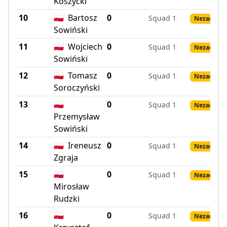
Koszycki
10
🇵🇱
Bartosz
0
Squad 1
Nezadané 
Sowiński
11
🇵🇱
Wojciech
0
Squad 1
Nezadané 
Sowiński
12
🇵🇱
Tomasz
0
Squad 1
Nezadané 
Soroczyński
13
🇵🇱
0
Squad 1
Nezadané 
Przemysław
Sowiński
14
🇵🇱
Ireneusz
0
Squad 1
Nezadané 
Zgraja
15
🇵🇱
0
Squad 1
Nezadané 
Mirosław
Rudzki
16
🇵🇱
0
Squad 1
Nezadané 