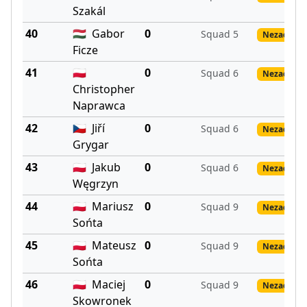
Szakál
40
🇭🇺
Gabor
0
Squad 5
Nezadané 
Ficze
41
🇵🇱
0
Squad 6
Nezadané 
Christopher
Naprawca
42
🇨🇿
Jiří
0
Squad 6
Nezadané 
Grygar
43
🇵🇱
Jakub
0
Squad 6
Nezadané 
Węgrzyn
44
🇵🇱
Mariusz
0
Squad 9
Nezadané 
Sońta
45
🇵🇱
Mateusz
0
Squad 9
Nezadané 
Sońta
46
🇵🇱
Maciej
0
Squad 9
Nezadané 
Skowronek