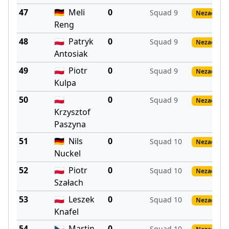
47
🇩🇪
Meli
0
Squad 9
Nezadané 
Reng
48
🇵🇱
Patryk
0
Squad 9
Nezadané 
Antosiak
49
🇵🇱
Piotr
0
Squad 9
Nezadané 
Kulpa
50
🇵🇱
0
Squad 9
Nezadané 
Krzysztof
Paszyna
51
🇩🇪
Nils
0
Squad 10
Nezadané 
Nuckel
52
🇵🇱
Piotr
0
Squad 10
Nezadané 
Szałach
53
🇵🇱
Leszek
0
Squad 10
Nezadané 
Knafel
54
🇨🇿
Martin
0
Squad 10