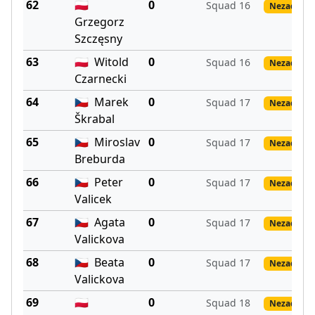
62
🇵🇱
0
Squad 16
Nezadané 
Grzegorz
Szczęsny
63
🇵🇱
Witold
0
Squad 16
Nezadané 
Czarnecki
64
🇨🇿
Marek
0
Squad 17
Nezadané 
Škrabal
65
🇨🇿
Miroslav
0
Squad 17
Nezadané 
Breburda
66
🇨🇿
Peter
0
Squad 17
Nezadané 
Valicek
67
🇨🇿
Agata
0
Squad 17
Nezadané 
Valickova
68
🇨🇿
Beata
0
Squad 17
Nezadané 
Valickova
69
🇵🇱
0
Squad 18
Nezadané 