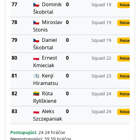
77
🇨🇿
Dominik
0
Squad 19
Nezadané 
Škobrtal
78
🇨🇿
Miroslav
0
Squad 19
Nezadané 
Stonis
79
🇨🇿
Daniel
0
Squad 19
Nezadané 
Škobrtal
80
🇵🇱
Ernest
0
Squad 22
Nezadané 
Kmieciak
81
🇽🇽
Kenji
0
Squad 23
Nezadané 
Hiramatsu
82
🇱🇹
Rūta
0
Squad 24
Nezadané 
Ryliškienė
83
🇵🇱
Aleks
0
Squad 24
Nezadané 
Szczepaniak
Postupujúci:
24 24 hráčov
Nepostupujúci:
59 59 hráčov