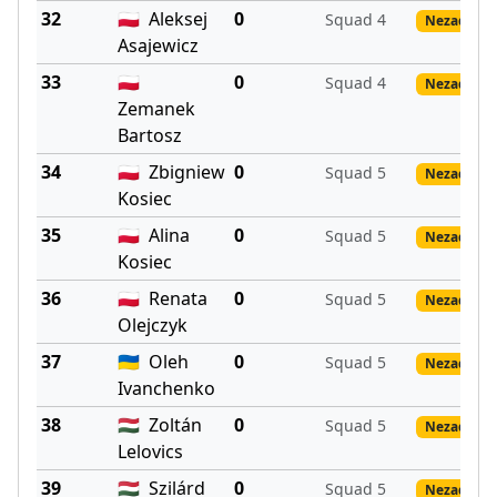
32
🇵🇱
Aleksej
0
Squad 4
Nezadané 
Asajewicz
33
🇵🇱
0
Squad 4
Nezadané 
Zemanek
Bartosz
34
🇵🇱
Zbigniew
0
Squad 5
Nezadané 
Kosiec
35
🇵🇱
Alina
0
Squad 5
Nezadané 
Kosiec
36
🇵🇱
Renata
0
Squad 5
Nezadané 
Olejczyk
37
🇺🇦
Oleh
0
Squad 5
Nezadané 
Ivanchenko
38
🇭🇺
Zoltán
0
Squad 5
Nezadané 
Lelovics
39
🇭🇺
Szilárd
0
Squad 5
Nezadané 