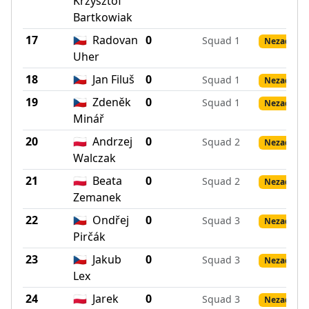
Krzysztof
Bartkowiak
17
🇨🇿
Radovan
0
Squad 1
Nezadané 
Uher
18
🇨🇿
Jan Filuš
0
Squad 1
Nezadané 
19
🇨🇿
Zdeněk
0
Squad 1
Nezadané 
Minář
20
🇵🇱
Andrzej
0
Squad 2
Nezadané 
Walczak
21
🇵🇱
Beata
0
Squad 2
Nezadané 
Zemanek
22
🇨🇿
Ondřej
0
Squad 3
Nezadané 
Pirčák
23
🇨🇿
Jakub
0
Squad 3
Nezadané 
Lex
24
🇵🇱
Jarek
0
Squad 3
Nezadané 