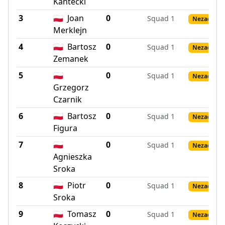
Kantecki
3
🇵🇱
Joan
0
Squad 1
Nezadané 
Merklejn
4
🇵🇱
Bartosz
0
Squad 1
Nezadané 
Zemanek
5
🇵🇱
0
Squad 1
Nezadané 
Grzegorz
Czarnik
6
🇵🇱
Bartosz
0
Squad 1
Nezadané 
Figura
7
🇵🇱
0
Squad 1
Nezadané 
Agnieszka
Sroka
8
🇵🇱
Piotr
0
Squad 1
Nezadané 
Sroka
9
🇵🇱
Tomasz
0
Squad 1
Nezadané 