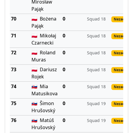
Mirosław
Pająk
70
🇵🇱
Bożena
0
Squad 18
Nezadané 
Pająk
71
🇵🇱
Mikołaj
0
Squad 18
Nezadané 
Czarnecki
72
🇵🇱
Roland
0
Squad 18
Nezadané 
Muras
73
🇵🇱
Dariusz
0
Squad 18
Nezadané 
Rojek
74
🇸🇰
Mia
0
Squad 18
Nezadané 
Matusikova
75
🇸🇰
Šimon
0
Squad 19
Nezadané 
Hrušovský
76
🇸🇰
Matúš
0
Squad 19
Nezadané 
Hrušovský