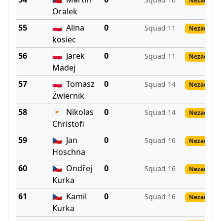
Nezadané 
Oralek
55
🇵🇱
Alina
0
Squad 11
Nezadané 
kosiec
56
🇵🇱
Jarek
0
Squad 11
Nezadané 
Madej
57
🇵🇱
Tomasz
0
Squad 14
Nezadané 
Źwiernik
58
🇨🇾
Nikolas
0
Squad 14
Nezadané 
Christofi
59
🇨🇿
Jan
0
Squad 16
Nezadané 
Hoschna
60
🇨🇿
Ondřej
0
Squad 16
Nezadané 
Kurka
61
🇨🇿
Kamil
0
Squad 16
Nezadané 
Kurka