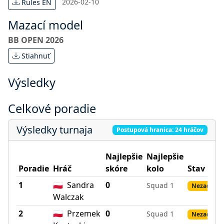
2026-02-10
Rules EN
Mazací model
BB OPEN 2026
Stiahnuť
Výsledky
Celkové poradie
Výsledky turnaja
Postupová hranica: 24 hráčov
Najlepšie
Najlepšie
Poradie
Hráč
skóre
kolo
Stav
1
🇵🇱
Sandra
0
Squad 1
Nezadané 
Walczak
2
🇵🇱
Przemek
0
Squad 1
Nezadané 