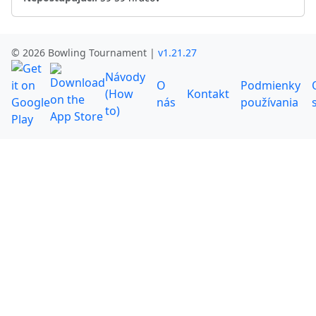
© 2026 Bowling Tournament |
v1.21.27
Návody
O
Podmienky
(How
Kontakt
nás
používania
to)