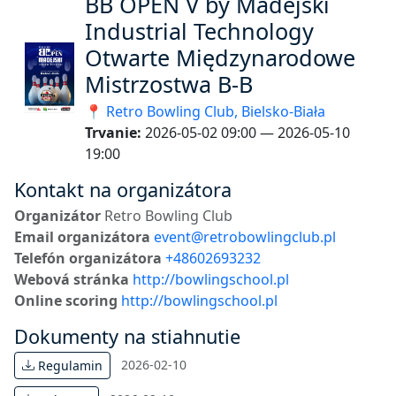
BB OPEN V by Madejski
Industrial Technology
Otwarte Międzynarodowe
Mistrzostwa B-B
📍 Retro Bowling Club, Bielsko-Biała
Trvanie:
2026-05-02 09:00 — 2026-05-10
19:00
Kontakt na organizátora
Organizátor
Retro Bowling Club
Email organizátora
event@retrobowlingclub.pl
Telefón organizátora
+48602693232
Webová stránka
http://bowlingschool.pl
Online scoring
http://bowlingschool.pl
Dokumenty na stiahnutie
2026-02-10
Regulamin