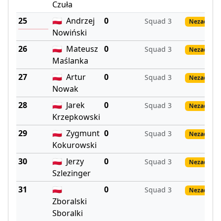
Czuła
25
🇵🇱
Andrzej
0
Squad 3
Nezadané 
Nowiński
26
🇵🇱
Mateusz
0
Squad 3
Nezadané 
Maślanka
27
🇵🇱
Artur
0
Squad 3
Nezadané 
Nowak
28
🇵🇱
Jarek
0
Squad 3
Nezadané 
Krzepkowski
29
🇵🇱
Zygmunt
0
Squad 3
Nezadané 
Kokurowski
30
🇵🇱
Jerzy
0
Squad 3
Nezadané 
Szlezinger
31
🇵🇱
0
Squad 3
Nezadané 
Zboralski
Sboralki