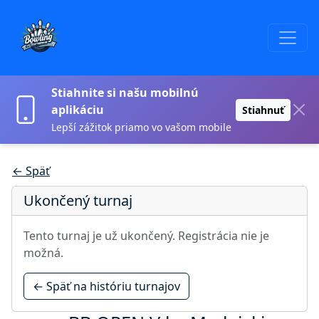
Stiahnite si našu mobilnú
aplikáciu
Stiahnuť
Lepší zážitok priamo vo vašom mobile
← Späť
Ukončený turnaj
Tento turnaj je už ukončený. Registrácia nie je
možná.
← Späť na históriu turnajov