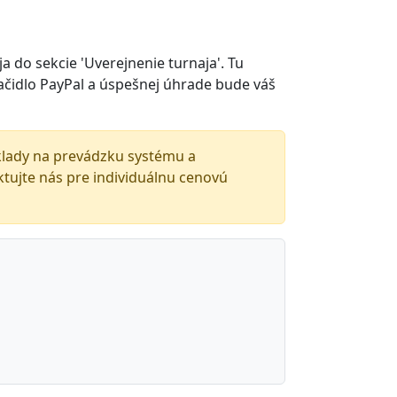
aja do sekcie 'Uverejnenie turnaja'. Tu
tlačidlo PayPal a úspešnej úhrade bude váš
áklady na prevádzku systému a
aktujte nás pre individuálnu cenovú