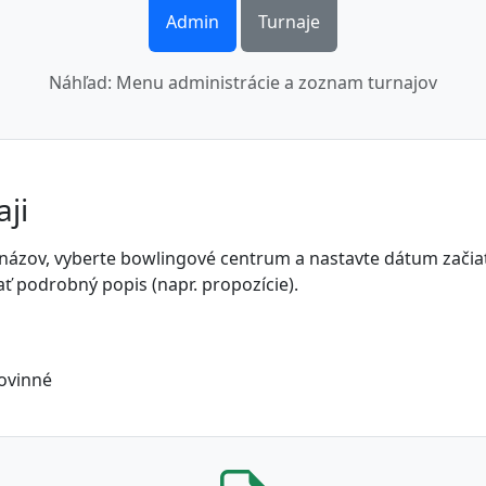
Admin
Turnaje
Náhľad: Menu administrácie a zoznam turnajov
aji
ňte názov, vyberte bowlingové centrum a nastavte dátum začia
ť podrobný popis (napr. propozície).
ovinné