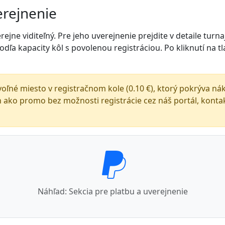
erejnenie
 verejne viditeľný. Pre jeho uverejnenie prejdite v detaile turn
odľa kapacity kôl s povolenou registráciou. Po kliknutí na 
oľné miesto v registračnom kole (0.10 €), ktorý pokrýva n
len ako promo bez možnosti registrácie cez náš portál, kont
Náhľad: Sekcia pre platbu a uverejnenie